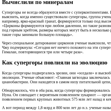
Вычислили по минералам
Супергоры не всегда образуются вместе с суперконтинентами.
выяснить, когда именно существовали супергоры, группа учен
например, ярко-красный гранат, формируются только под высок
«Цирконы формируются при любом давлении, но такие разнови
под горным хребтом, размеры которых могут быть в несколько
такие горы занимали большую площадь».
Через специальное датирование цирконов ученые выяснили, чт
Чжу подчеркнула: «Сегодня нет ничего похожего на эти суперг
Гималаи, повторяющиеся три или четыре раза».
Как супергоры повлияли на эволюцию
Когда супергоры подвергались эрозии, они «оседали» и высвоб
эволюции. Ученые объясняют: «Главная загвоздка заключалась 
цианобактерии. Они находятся в самом низу питательной цепи
Обнаружилось, что в оба раза, когда супергоры формировали
Нуна. Он совпадает с вероятным появлением эукариот — орган
появлением первых крупных животных 575 млн лет назад и кем
А вот период между 1,8 млрд и 800 млн лет до н.э. ученые на