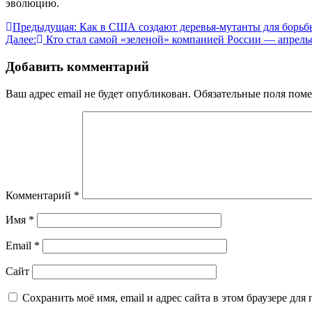
эволюцию.
Навигация
Предыдущая:
Как в США создают деревья-мутанты для борьбы
Далее:
Кто стал самой «зеленой» компанией России — апрел
по
записям
Добавить комментарий
Ваш адрес email не будет опубликован.
Обязательные поля пом
Комментарий
*
Имя
*
Email
*
Сайт
Сохранить моё имя, email и адрес сайта в этом браузере д