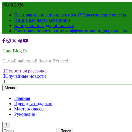
Перейти
06.08.2026
к
Как правильно затачивать ножи? Практические советы
содержимому
Пицца как часть вечеринки
Капсульный гардероб на лето
Групповая психотерапия – эффективная поддержка вашег
HandBlog.Ru
Самый лайтовый блог в РУнете!
Новостная рассылка
Случайные новости
Меню
Главная
Идеи для подарков
Мастер-классы
Рукоделие
Найти: