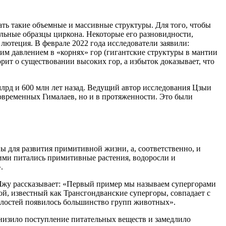
ть такие объемные и массивные структуры. Для того, чтобы
льные образцы циркона. Некоторые его разновидности,
лютеция. В феврале 2022 года исследователи заявили:
м давлением в «корнях» гор (гигантские структуры в мантии
орит о существовании высоких гор, а избыток доказывает, что
лрд и 600 млн лет назад. Ведущий автор исследования Цзыи
 современных Гималаев, но и в протяженности. Это были
ы для развития примитивной жизни, а, соответственно, и
е ими питались примитивные растения, водоросли и
.
 Чжу рассказывает: «Первый пример мы называем супергорами
й, известный как Трансгондванские супергоры, совпадает с
елостей появилось большинство групп животных».
снизило поступление питательных веществ и замедлило