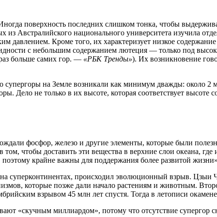
 Иногда поверхность последних слишком тонка, чтобы выдержива
ых из Австралийского национального университета изучила отде
им давлением. Кроме того, их характеризует низкое содержание 
дности с небольшим содержанием лютеция — только под высоки
 раз больше самих гор. —
«РБК Тренды»
). Их возникновение гов
о супергоры на Земле возникали как минимум дважды: около 2 м
оры. Дело не только в их высоте, которая соответствует высоте
ождали фосфор, железо и другие элементы, которые были полезн
в том, чтобы доставить эти вещества в верхние слои океана, гд
, поэтому крайне важны для поддержания более развитой жизни»
сь на суперконтинентах, происходил эволюционный взрыв. Цзыи
измов, которые позже дали начало растениям и животным. Второ
брийским взрывом 45 млн лет спустя. Тогда в летописи окамен
зывают «скучным миллиардом», потому что отсутствие супергор 