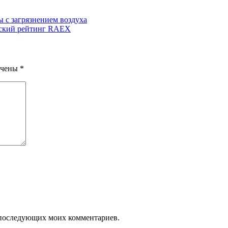
 с загрязнением воздуха
ьский рейтинг RAEX
ечены
*
ля последующих моих комментариев.