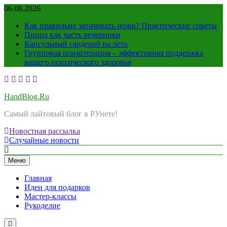
Перейти
06.08.2026
к
Как правильно затачивать ножи? Практические советы
содержимому
Пицца как часть вечеринки
Капсульный гардероб на лето
Групповая психотерапия – эффективная поддержка
вашего психического здоровья
HandBlog.Ru
Самый лайтовый блог в РУнете!
Новостная рассылка
Случайные новости
Меню
Главная
Идеи для подарков
Мастер-классы
Рукоделие