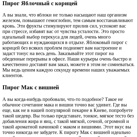
Пирог Яблочный с корицей
А вы знали, что яблоки не только насыщают наш организм
железом, повышают гемоглобин, тем самым восстанавливают
кровь. Эти фрукты стимулируют прилив сил, успокоят вас
при стрессе, избавят вас от чувства усталости. Это просто
идеальный выбор перекуса для людей, очень много
работающих и нуждающихся в отдыхе. Яблоковый пирог с
корицей без всяких проблем поднимет вам настроение и
задаст тонус на весь день. Заказывайте этот пирог на
обеденные перерывы в офисе. Наши курьеры очень быстро и
качественно доставят вам заказ, можете в этом не сомневаться.
Мы ведь ценим каждую секунду времени наших уважаемых
клиентов.
Пирог Мак с вишней
А вы когда-нибудь пробовали, что-то подобное? Такое не
обычное сочетание мака и вишни точно вас удивит. Где вы
еще, как не в нашей популярной пекарне в Киеве, попробуете
такой шедевр. Вы только представьте, тонкое, мягкое тесто без
добавления жира и яиц, с такой мягкой, сочной, огромной и
такой ароматной начинкой с маком и вишнями. Этот вкус вы
точно никогда не забудете. К пирогу Мак с вишней идеально