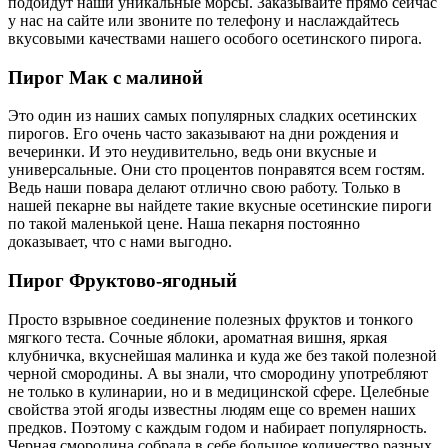
подойдут наши уникальные морсы. Заказывайте прямо сейчас
у нас на сайте или звоните по телефону и наслаждайтесь
вкусовыми качествами нашего особого осетинского пирога.
Пирог Мак с малиной
Это один из наших самых популярных сладких осетинских
пирогов. Его очень часто заказывают на дни рождения и
вечеринки. И это неудивительно, ведь они вкусные и
универсальные. Они сто процентов понравятся всем гостям.
Ведь наши повара делают отлично свою работу. Только в
нашей пекарне вы найдете такие вкусные осетинские пироги
по такой маленькой цене. Наша пекарня постоянно
доказывает, что с нами выгодно.
Пирог Фруктово-ягодный
Просто взрывное соединение полезных фруктов и тонкого
мягкого теста. Сочные яблоки, ароматная вишня, яркая
клубничка, вкуснейшая малинка и куда же без такой полезной
черной смородины. А вы знали, что смородину употребляют
не только в кулинарии, но и в медицинской сфере. Целебные
свойства этой ягоды известны людям еще со времен наших
предков. Поэтому с каждым годом и набирает популярность.
Черная смородина собрала в себе большое количество разных