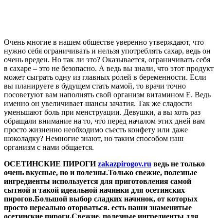
Очень многие в нашем обществе уверенно утверждают, что
нужно себя ограничивать и нельзя употреблять сахар, ведь он
очень вреден. Но так ли это? Оказывается, ограничивать себя
в сахаре – это не безопасно. А ведь вы знали, что этот продукт
может сыграть одну из главных ролей в беременности. Если
вы планируете в будущем стать мамой, то врачи точно
посоветуют вам наполнять свой организм витамином Е. Ведь
именно он увеличивает шансы зачатия. Так же сладости
уменьшают боль при менструации. Девушки, а вы хоть раз
обращали внимание на то, что перед началом этих дней вам
просто жизненно необходимо съесть конфету или даже
шоколадку? Немногие знают, но таким способом наш
организм с нами общается.
ОСЕТИНСКИЕ ПИРОГИ
zakazpirogov.ru
ведь не только
очень вкусные, но и полезны.Только свежие, полезные
ингредиенты используется для приготовления самой
сытной и такой идеальной начинки для осетинских
пирогов.Большой выбор сладких начинок, от которых
просто нереально оторваться. есть наши знаменитые
осетинские пироги.Свежие, полезные ингредиенты для