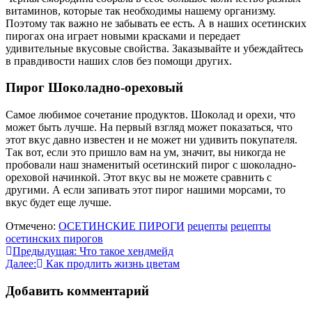
витаминов, которые так необходимы нашему организму.
Поэтому так важно не забывать ее есть. А в наших осетинских
пирогах она играет новыми красками и передает
удивительные вкусовые свойства. Заказывайте и убеждайтесь
в правдивости наших слов без помощи других.
Пирог Шоколадно-ореховый
Самое любимое сочетание продуктов. Шоколад и орехи, что
может быть лучше. На первый взгляд может показаться, что
этот вкус давно известен и не может ни удивить покупателя.
Так вот, если это пришло вам на ум, значит, вы никогда не
пробовали наш знаменитый осетинский пирог с шоколадно-
ореховой начинкой. Этот вкус вы не можете сравнить с
другими. А если запивать этот пирог нашими морсами, то
вкус будет еще лучше.
Отмечено:
ОСЕТИНСКИЕ ПИРОГИ
рецепты
рецепты
осетинских пирогов
Навигация
Предыдущая:
Что такое хендмейд
Далее:
Как продлить жизнь цветам
по
записям
Добавить комментарий