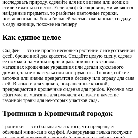
исследовать природу, сделайте для них вигвам или домик в
стиле хижины из веток. Если для фей сокровищами являются
найденные предметы, то разбитые цветочные горшки,
поставленные на бок и большей частью закопанные, создадут
в саду жилище, похожее на пещеру.
Как единое целое
Сад фей — это не просто несколько растений с искусственной
феей, брошенной для красоты. Создайте целую сцену, сделав
ее похожей на миниатюрный рай: поищите в эконом-
магазинах крошечные украшения или детали кукольного
домика, такие как стулья или инструменты. Тонкие, гибкие
веточки или лианы превратятся в беседку или ограду для сада
фей. Вытяжки для ящиков, покрашенные краской,
превращаются в крошечные сиденья для грибов. Кусочки мха
сфагнума из магазина для рукоделия служат в качестве
газонной травы для некоторых участков сада.
Тропинки в Крошечный городок
Тропинки — это большая часть того, что превращает
обычный мини-сад в сад фей. Аквариумная галька послужит
красочной дорожкой к дому фей, или используйте гравий,