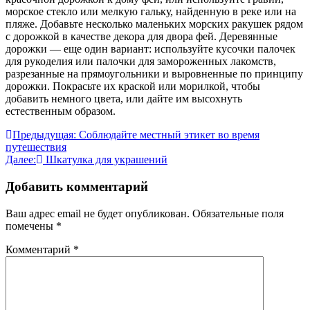
морское стекло или мелкую гальку, найденную в реке или на
пляже. Добавьте несколько маленьких морских ракушек рядом
с дорожкой в качестве декора для двора фей. Деревянные
дорожки — еще один вариант: используйте кусочки палочек
для рукоделия или палочки для замороженных лакомств,
разрезанные на прямоугольники и выровненные по принципу
дорожки. Покрасьте их краской или морилкой, чтобы
добавить немного цвета, или дайте им высохнуть
естественным образом.
Навигация
Предыдущая:
Соблюдайте местный этикет во время
путешествия
по
Далее:
Шкатулка для украшений
записям
Добавить комментарий
Ваш адрес email не будет опубликован.
Обязательные поля
помечены
*
Комментарий
*