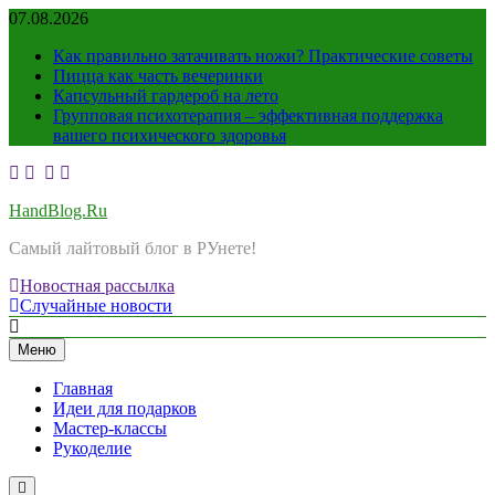
Перейти
07.08.2026
к
Как правильно затачивать ножи? Практические советы
содержимому
Пицца как часть вечеринки
Капсульный гардероб на лето
Групповая психотерапия – эффективная поддержка
вашего психического здоровья
HandBlog.Ru
Самый лайтовый блог в РУнете!
Новостная рассылка
Случайные новости
Меню
Главная
Идеи для подарков
Мастер-классы
Рукоделие