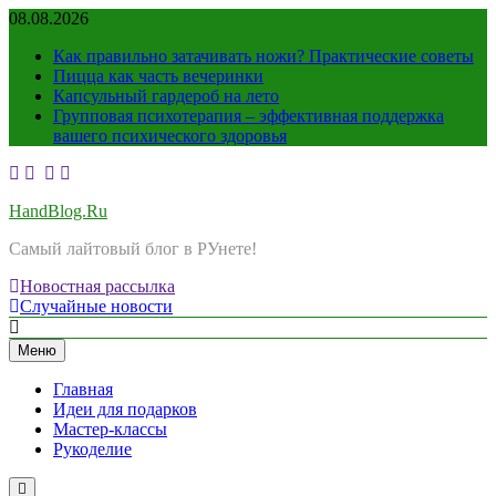
Перейти
08.08.2026
к
Как правильно затачивать ножи? Практические советы
содержимому
Пицца как часть вечеринки
Капсульный гардероб на лето
Групповая психотерапия – эффективная поддержка
вашего психического здоровья
HandBlog.Ru
Самый лайтовый блог в РУнете!
Новостная рассылка
Случайные новости
Меню
Главная
Идеи для подарков
Мастер-классы
Рукоделие