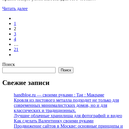
Читать далее
1
2
3
4
…
21
Поиск
Поиск
Свежие записи
handblog.ru — своими руками : Tag : Макраме
Кровля из листового металла подходит не только для
современных минималистских домов, но и для
классических и традиционных.
Лучшие облачные хранилища для фотографий и видео
Как сделать Валентинку своими руками
Продвижение сайтов в Москве: основные принципы и