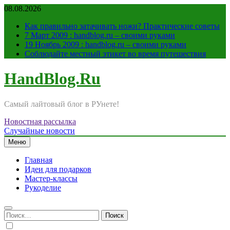
Перейти
08.08.2026
к
Как правильно затачивать ножи? Практические советы
содержимому
7 Март 2009 : handblog.ru – своими руками
19 Ноябрь 2009 : handblog.ru – своими руками
Соблюдайте местный этикет во время путешествия
HandBlog.Ru
Самый лайтовый блог в РУнете!
Новостная рассылка
Случайные новости
Меню
Главная
Идеи для подарков
Мастер-классы
Рукоделие
Найти: