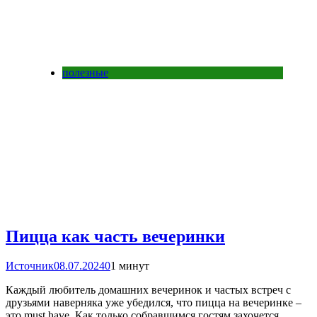
полезные
Пицца как часть вечеринки
Источник
08.07.2024
0
1 минут
Каждый любитель домашних вечеринок и частых встреч с
друзьями наверняка уже убедился, что пицца на вечеринке –
это must have. Как только собравшимся гостям захочется